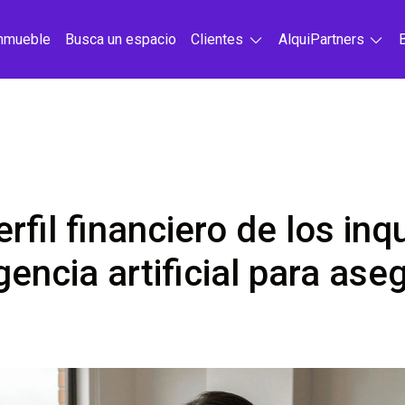
inmueble
Busca un espacio
Clientes
AlquiPartners
rfil financiero de los inq
gencia artificial para ase