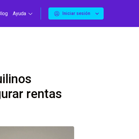
Blog
Ayuda
Iniciar sesión
uilinos
gurar rentas