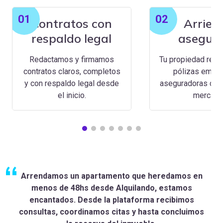
01
02
Contratos con
Arrien
respaldo legal
asegur
Redactamos y firmamos
Tu propiedad resp
contratos claros, completos
pólizas emiti
y con respaldo legal desde
aseguradoras conf
el inicio.
mercado
Arrendamos un apartamento que heredamos en
menos de 48hs desde Alquilando, estamos
encantados. Desde la plataforma recibimos
consultas, coordinamos citas y hasta concluimos